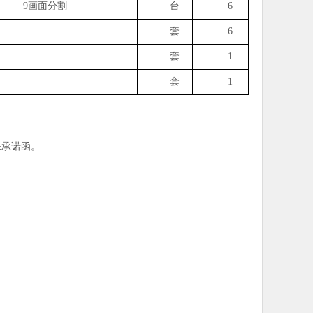
9
画面分割
台
6
套
6
套
1
套
1
保承诺函。