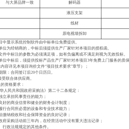
与大屏品牌一致
解码器
液压支架
线材
原电视墙拆卸
项目中显示系统控制软件由中标单位免费提供。
标单位为经销商的，中标后须提供生产厂家针对本项目的授权函。
标文件中标注的参数为必须满足项，如有负偏离或不满足则视为无效投标。
标单位中标后，须提供投标产品生产厂家针对本项目3年免费上门服务的质
内容详见本项目询价文件“项目技术要求”章节）；
期限：合同签订后20个日历日。
接受联合体供应商。
人的资格要求：
华人民共和国政府采购法》第二十二条规定：
独立承担民事责任的能力；
有良好的商业信誉和健全的财务会计制度；
有履行合同所必需的设备和专业技术能力；
依法缴纳税收和社会保障资金的良好记录；
加政府采购活动前三年内，在经营活动中没有重大违法记录；
律、行政法规规定的其他条件。