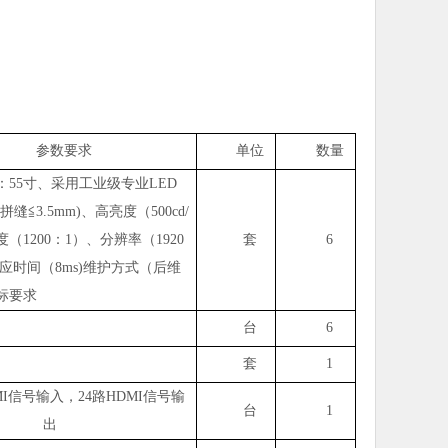
参数要求
单位
数量
：55寸、采用工业级专业LED
缝≦3.5mm)、高亮度（500cd/
（1200：1）、分辨率（1920
套
6
t), 响应时间（8ms)维护方式（后维
标要求
台
6
套
1
MI信号输入，24路HDMI信号输
台
1
出