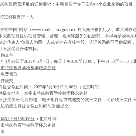
采购政策需满足的资格要求：本项目属于专门面向中小企业采购的项目
特定资格要求：无
：
“信用中国”网站（www.creditchina.gov.cn）列入失信被执行人
为本采购项目提供项目管理、监理、检测等服务的供应商，不得再参加本采
位法定代表人/负责人为同一人或者存在直接控股、管理关系的不同供应商
目不接受联合体投标。
采购文件
2年4月29日至2022年5月7日，每天上午8:30至12:00，下午14:30至17
州市特殊教育学校教学楼总务处
场免费领取
文件提交
件提交截止时间：
2022年5月9日15 时00分
（北京时间）
件提交地点：
泰州市特殊教育学校教学楼总务处
不接受供应商以邮递、电子邮件等方式递交的响应文件，询价响应文件
上述响应文件提交截止时间前当面提交。
22年5月9日15时00分
（北京时间）
州市特殊教育学校教学楼总务处
期限