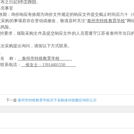
发布之日起
3
个工作日
。
补充事宜
效期：询价响应有效期为询价文件规定的响应文件提交截止时间后六十（6
次采购的事项若存在变动或修改，敬请及时关注“
泰州市特殊教育学校
”网
的风险。
控要求，领取采购文件及提交响应文件的人员需遵守江苏省泰州市当日
本次采购提出询问，请按以下方式联系。
息
名 称：
泰州市特殊教育学校
联系电话：
侯女士：13914401550
下一篇:
泰州市特殊教育学校关于采购体外除颤仪询价公示