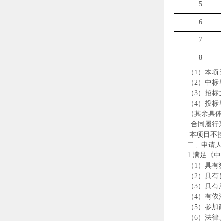
5
6
7
8
（1）本
（2）中
（3）招
（4）投
（其余具体
合同履行
本项目不
二、申请
1.
满足《中
（1）具有
（2）具
（3）具
（4）有
（5）参
（6）法