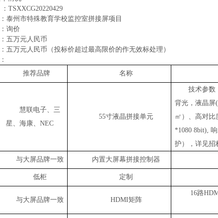
：
TSXXCG20220429
：
泰州市特殊教育学校监控室拼接屏项目
：询价
：五万元人民币
：五万元人民币（投标价超过最高限价的作无效标处理）
：
推荐品牌
名称
技术参数
背光，液晶屏(拼
慧联电子、三
55
寸液晶拼接单元
㎡）、高对比度
星、海康、NEC
*1080 8bi
护），详见招
与大屏品牌一致
内置大屏幕拼接控制器
低柜
定制
16
路HD
与大屏品牌一致
HDMI
矩阵