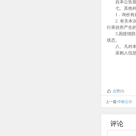
自本公告
七、其他
1
．询价有
2.
有关本
行承担所产生
3.
因疫情防
状态。
八、凡对
采购人信
点赞
(0)
上一篇:
中标公示
评论