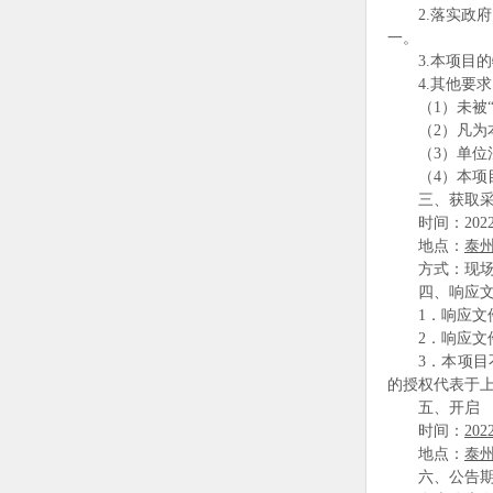
2.
落实政府
一。
3.
本项目的
4.
其他要求
（1）未被
（2）凡
（3）单
（4）本项
三、获取
时间：202
地点：
泰
方式：现
四、响应
1
．响应文
2．
响应文
3．
本项目
的授权代表于
五、开启
时间：
20
地点：
泰
六、公告