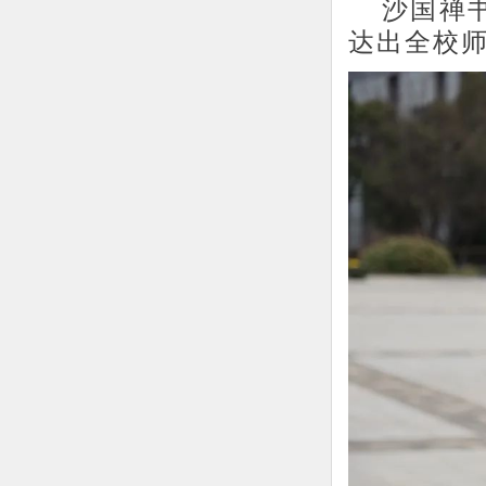
沙国禅
达出全校