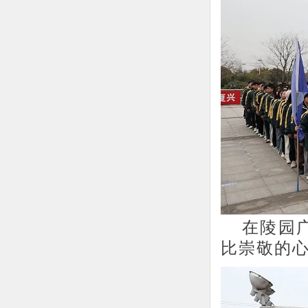
在陵园
比崇敬的