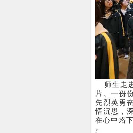
师生走
片、一份
先烈英勇
悟沉思，
在心中烙