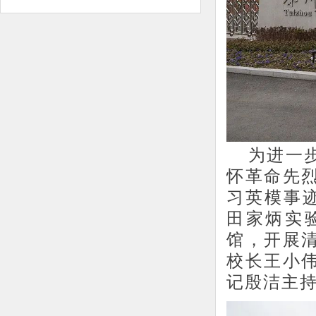
为进一
怀革命先
习英模事
田家炳实
馆，开展
校长王小
记殷洁主