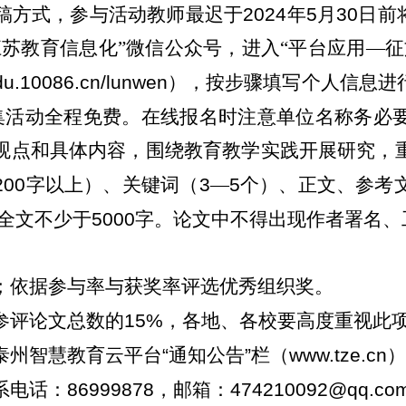
稿方式，参与活动教师最迟于
2024
年
5
月
30
日前
苏教育信息化”微信公众号，进入“平台应用—
edu.10086.cn/lunwen
），按步骤填写个人信息进
集活动全程免费。在线报名时注意单位名称务必
观点和具体内容，围绕教育教学实践开展研究，
200
字以上）、关键词（
3
—
5
个）、正文、参考
全文不少于
5000
字。论文中不得出现作者署名、
；依据参与率与获奖率评选优秀组织奖。
参评论文总数的
15%
，各地、各校要高度重视此
泰州智慧教育云平台
“
通知公告
”
栏（
www.tze.cn
）
系电话：
86999878
，邮箱：
474210092@qq.co