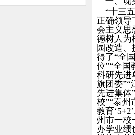
一、现
“十三
正确领导
会主义思
德树人为
园改造
、
得了“全
位”“全
科研先进
旗团委”
先进集体
校”“泰州
教育‘5+
州市一校
办学业绩