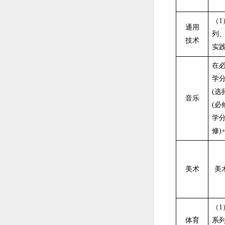
（1
通用
列
技术
实
在必
学分
(选
音乐
(必
学分
修)
美术
美
（
体育
系