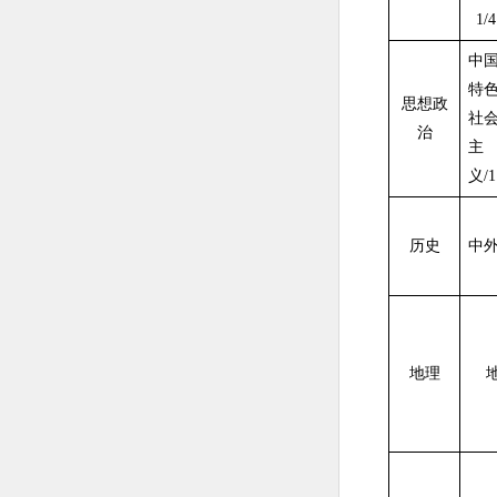
1/4
中
特
思想政
社
治
主
义/1
历史
中外
地理
地