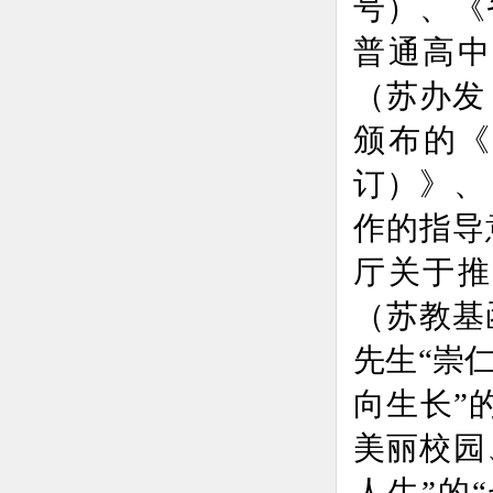
号）
、
《
普通高中
（苏办发〔
颁布的《
订）》
、
作的指导
厅关于推
（
苏教基函
先生“崇
向生长”
美丽校园
人生”的