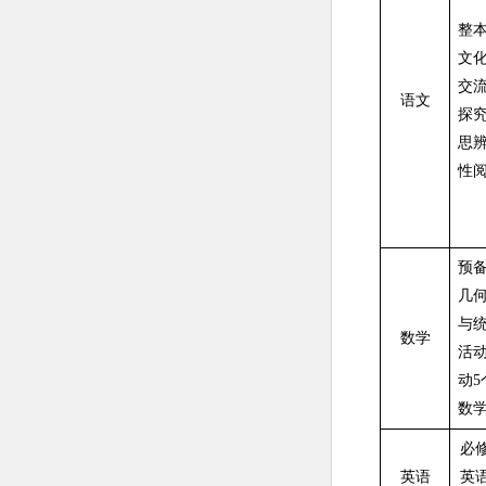
整
文
交
语文
探
思
性阅
预
几
与
数学
活
动
数学
必
英语
英